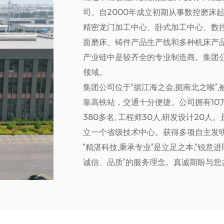
司。自2000年成立初期从事数控磨床
精密龙门加工中心、卧式加工中心、数
面磨床、铸件产品生产线和多种机床产
产业链中是较齐全的专业制造商。集团
领域。
集团公司位于“据江海之会,扼南北之喉”
靠高铁站，交通十分便捷。公司拥有10
380多名, 工程师30人,研发设计20
立一个省级技术中心。获得多项自主发明
“精湛科技,秉承专业”是立足之本;“锐意
诚信、品质”的服务理念。真诚期盼与您