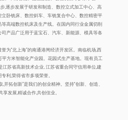
起步,逐步发展于研发和制造、数控立式加工中心、高
控立卧铣床、数控斜车、车铣复合中心、数控精密平
品等高端数控机床及生产线。在国内同行业金属切削
公司产品广泛用于蓝宝石、汽车、新能源、模具等各
,被誉为“北上海”的南通港闸经济开发区。南临机场,西
万平方米智能化产业园。花园式生产基地。现有员工
人。是江苏省高新技术企业, 江苏省重合同守信用单位,建
专利,荣得省市多项荣誉。
进取,开拓创新”是我们的创业精神。坚持“创新、创造、
共享发展,精诚合作,共创佳业。